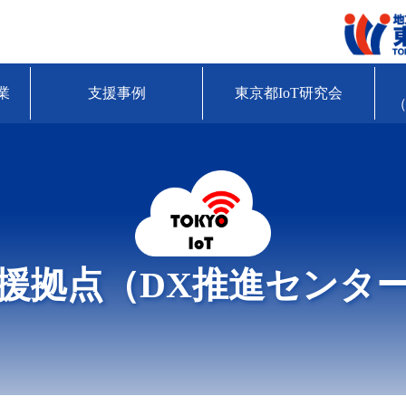
業
支援事例
東京都IoT研究会
（
援拠点（DX推進センタ