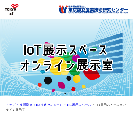
トップ
> 支援拠点（DX推進センター）
> IoT展示スペース
> IoT展示スペースオン
ライン展示室