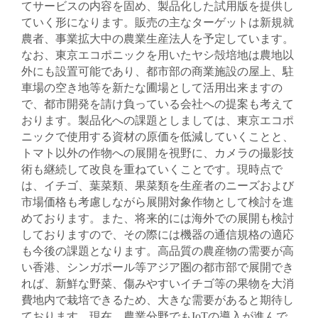
てサービスの内容を固め、製品化した試用版を提供し
ていく形になります。販売の主なターゲットは新規就
農者、事業拡大中の農業生産法人を予定しています。
なお、東京エコポニックを用いたヤシ殻培地は農地以
外にも設置可能であり、都市部の商業施設の屋上、駐
車場の空き地等を新たな圃場として活用出来ますの
で、都市開発を請け負っている会社への提案も考えて
おります。製品化への課題としましては、東京エコポ
ニックで使用する資材の原価を低減していくことと、
トマト以外の作物への展開を視野に、カメラの撮影技
術も継続して改良を重ねていくことです。現時点で
は、イチゴ、葉菜類、果菜類を生産者のニーズおよび
市場価格も考慮しながら展開対象作物として検討を進
めております。また、将来的には海外での展開も検討
しておりますので、その際には機器の通信規格の適応
も今後の課題となります。高品質の農産物の需要が高
い香港、シンガポール等アジア圏の都市部で展開でき
れば、新鮮な野菜、傷みやすいイチゴ等の果物を大消
費地内で栽培できるため、大きな需要があると期待し
ております。現在、農業分野でもIoTの導入が進んで