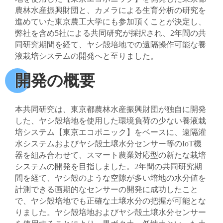
農林水産振興財団と、カメラによる生育分析の研究を
進めていた東京農工大学にも参加頂くことが決定し、
弊社を含め5社による共同研究が採択され、2年間の共
同研究期間を経て、ヤシ殻培地での遠隔操作可能な養
液栽培システムの開発へと至りました。
開発の概要
本共同研究は、東京都農林水産振興財団が独自に開発
した、ヤシ殻培地を使用した環境負荷の少ない養液栽
培システム【東京エコポニック】をベースに、遠隔灌
水システムおよびヤシ殻土壌水分センサー等のIoT機
器を組み合わせて、スマート農業対応型の新たな栽培
システムの開発を目指しました。2年間の共同研究期
間を経て、ヤシ殻のような空隙が多い培地の水分値を
計測できる画期的なセンサーの開発に成功したこと
で、ヤシ殻培地でも正確な土壌水分の把握が可能とな
りました。ヤシ殻培地およびヤシ殻土壌水分センサー