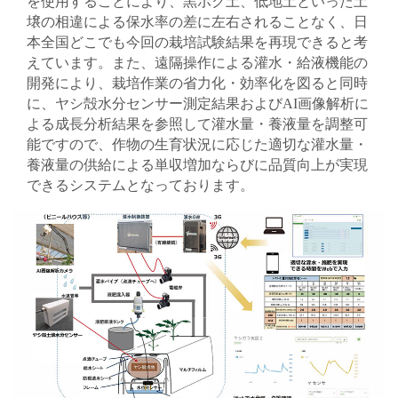
を使用することにより、黒ボク土、低地土といった土
壌の相違による保水率の差に左右されることなく、日
本全国どこでも今回の栽培試験結果を再現できると考
えています。また、遠隔操作による灌水・給液機能の
開発により、栽培作業の省力化・効率化を図ると同時
に、ヤシ殻水分センサー測定結果およびAI画像解析に
よる成長分析結果を参照して灌水量・養液量を調整可
能ですので、作物の生育状況に応じた適切な灌水量・
養液量の供給による単収増加ならびに品質向上が実現
できるシステムとなっております。