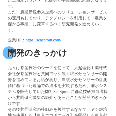
た土壌水分センサーの開発が事業開始の経緯となりま
す。
また、農業新規参入企業へのソリューションサービス
の運用もしており、テクノロジーを利用して「農業を
儲かる事業」に変革するべく研究開発を進めていま
す。
企業HP：
https://sensprout.com/
開発のきっかけ
元々は都産技研のシーズを使って、大起理化工業株式
会社が都産技研と共同でヤシ殻土壌水分センサーの開
発を進めているお話があり、当該水分センサーの計測
値に基づいた遠隔での灌水を実現するため、灌水シス
テムを販売していた弊社SenSproutに都産技研担当者様
から共同研究募集の紹介があったことが開発のきっか
けです。
その後共同研究の枠組みを検討するなかで、ヤシ殻培
地を使用した【東京エコポニック】を開発した東京都