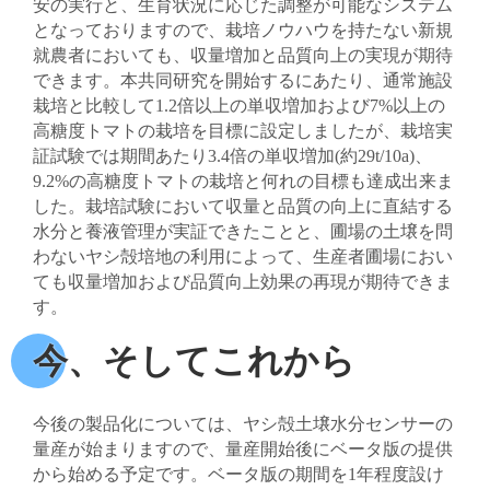
安の実行と、生育状況に応じた調整が可能なシステム
となっておりますので、栽培ノウハウを持たない新規
就農者においても、収量増加と品質向上の実現が期待
できます。本共同研究を開始するにあたり、通常施設
栽培と比較して1.2倍以上の単収増加および7%以上の
高糖度トマトの栽培を目標に設定しましたが、栽培実
証試験では期間あたり3.4倍の単収増加(約29t/10a)、
9.2%の高糖度トマトの栽培と何れの目標も達成出来ま
した。栽培試験において収量と品質の向上に直結する
水分と養液管理が実証できたことと、圃場の土壌を問
わないヤシ殻培地の利用によって、生産者圃場におい
ても収量増加および品質向上効果の再現が期待できま
す。
今、そしてこれから
今後の製品化については、ヤシ殻土壌水分センサーの
量産が始まりますので、量産開始後にベータ版の提供
から始める予定です。ベータ版の期間を1年程度設け