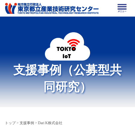
支援事例（公募型共
同研究）
トップ
>
支援事例
> Dari K株式会社