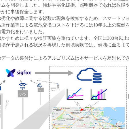
テムを開発しました。傾斜や劣化破損、照明機器であれば故障
やかに事後保全します。
の劣化や故障に関する複数の現象を検知するため、スマートフ
所作業等による電池交換コストを下げるには10年以上の稼働
省電力化を行いました。
かすために様々な検証実験を重ねています。全国に300台以
倒壊が予測される状況を再現した倒壊実験では、倒壊に至るま
のデータの裏付けによるアルゴリズムは本サービスを差別化で