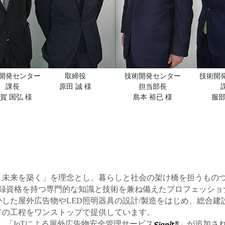
開発センター
取締役
技術開発センター
技術開
課長
原田 誠 様
担当部長
賀 国弘 様
島本 裕已 様
服部
、未来を築く」を理念とし、暮らしと社会の架け橋を担うもの
登録資格を持つ専門的な知識と技術を兼ね備えたプロフェッシ
した屋外広告物やLED照明器具の設計/製造をはじめ、総合建設
ての工程をワンストップで提供しています。
、「IoTによる屋外広告物安全管理サービス
」が追加さ