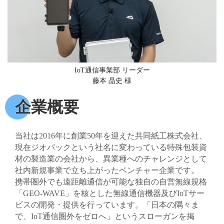
IoT通信事業部 リーダー
藤本 晶史 様
企業概要
当社は2016年に創業50年を迎えた共同紙工株式会社、
現在ジオパックという社名に変わっている特殊包装資
材の製造業の会社から、異業種へのチャレンジとして
社内新規事業で立ち上がったベンチャー企業です。
携帯圏外でも遠距離通信が可能な独自の自営無線規格
「GEO-WAVE」を核とした無線通信機器及びIoTサー
ビスの開発・提供を行っています。「日本の隅々ま
で、IoT通信圏外をゼロへ」というスローガンを掲