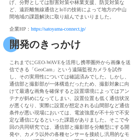
げ、分野としては獣害対策や林業支援、防災対策な
ど、遠距離無線通信とIoTの技術によって地方の中山
間地域の課題解決に取り組んでまいりました。
企業HP：
https://satoyama-connect.jp/
開発のきっかけ
これまでにGEO-WAVEを活用し携帯圏外から画像を送
信できる「GeoCam」という遠隔監視カメラを試作
し、その実用性については確認済みでした。しかし、
通信部と撮影部が一体構造だったため、撮影対象に向
けて最適な画角を確保すると設置環境によってはアン
テナが斜めになってしまい、設置位置も低く通信状況
が悪くなり、実際に設置が想定される山間部など通信
条件が悪い現場においては、電波強度が不十分で不安
定な通信になるといった課題がありました。そこで今
回の共同研究では、通信部と撮影部を分離型にする開
発や、カメラ以外の各種センサーを接続し汎用的なモ