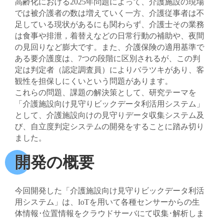
高齢化における2025年問題によって、介護施設の現場
では被介護者の数は増えていく一方、介護従事者は不
足している現状があるにも関わらず、介護士その業務
は食事や排泄，着替えなどの日常行動の補助や、夜間
の見回りなど膨大です。また、介護保険の適用基準で
ある要介護度は、7つの段階に区別されるが、この判
定は判定者（認定調査員）によりバラツキがあり、客
観性を担保しにくいという問題があります。
これらの問題、課題の解決策として、研究テーマを
「介護施設向け見守りビックデータ利活用システム」
として、介護施設向けの見守りデータ収集システム及
び、自立度判定システムの開発をすることに踏み切り
ました。
開発の概要
今回開発した「介護施設向け見守りビックデータ利活
用システム」は、IoTを用いて各種センサーからの生
体情報･位置情報をクラウドサーバにて収集･解析しま