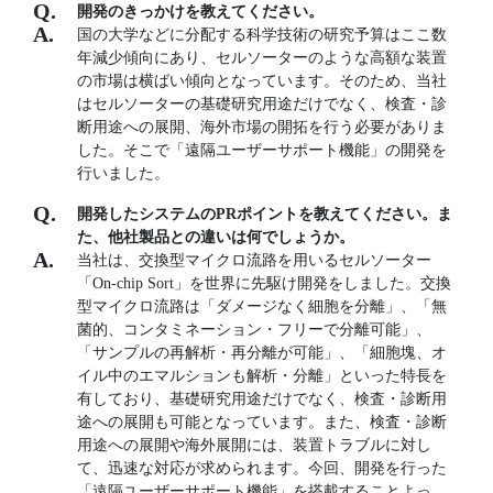
開発のきっかけを教えてください。
国の大学などに分配する科学技術の研究予算はここ数
年減少傾向にあり、セルソーターのような高額な装置
の市場は横ばい傾向となっています。そのため、当社
はセルソーターの基礎研究用途だけでなく、検査・診
断用途への展開、海外市場の開拓を行う必要がありま
した。そこで「遠隔ユーザーサポート機能」の開発を
行いました。
開発したシステムのPRポイントを教えてください。ま
た、他社製品との違いは何でしょうか。
当社は、交換型マイクロ流路を用いるセルソーター
「On-chip Sort」を世界に先駆け開発をしました。交換
型マイクロ流路は「ダメージなく細胞を分離」、「無
菌的、コンタミネーション・フリーで分離可能」、
「サンプルの再解析・再分離が可能」、「細胞塊、オ
イル中のエマルションも解析・分離」といった特長を
有しており、基礎研究用途だけでなく、検査・診断用
途への展開も可能となっています。また、検査・診断
用途への展開や海外展開には、装置トラブルに対し
て、迅速な対応が求められます。今回、開発を行った
「遠隔ユーザーサポート機能」を搭載することよっ