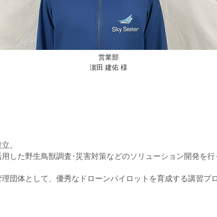
営業部
濵田 建佑 様
設立。
活用した野生鳥獣調査･災害対策などのソリューション開発を行
管理団体として、優秀なドローンパイロットを育成する講習プ