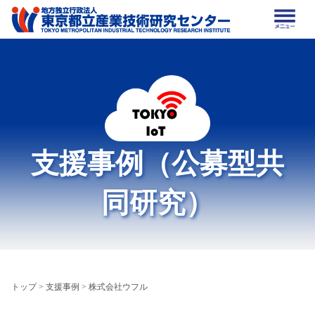
支援事例（公募型共
同研究）
トップ
>
支援事例
> 株式会社ウフル